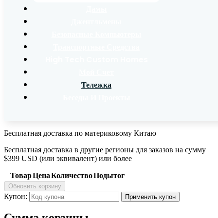
Дамы
Джентльмены
Безопасные Компьютеры
Транспортные Средства
High Tech Custom Homes
Мой Счет
Тележка
Беседы И Проекты
Бесплатная доставка по материковому Китаю
Бесплатная доставка в другие регионы для заказов на сумму
$399 USD (или эквивалент) или более
Товар
Цена
Количество
Подытог
Обновить корзину
Купон:
Применить купон
Сумма корзины