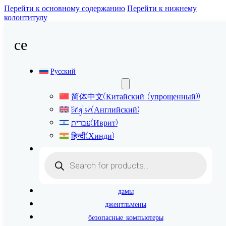
Перейти к основному содержанию
Перейти к нижнему
колонтитулу
се
Русский
简体中文
(
Китайский (упрощенный)
)
English
(
Английский
)
עברית
(
Иврит
)
हिन्दी
(
Хинди
)
Поиск
товаров
дамы
джентльмены
безопасные компьютеры