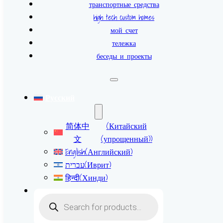
транспортные средства
high tech custom homes
мой счет
тележка
беседы и проекты
Русский
简体中
(
Китайский
文
(упрощенный)
)
English
(
Английский
)
עברית
(
Иврит
)
हिन्दी
(
Хинди
)
Поиск
товаров