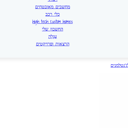
מחשבים מאובטחים
כלי רכב
high tech custom homes
החשבון שלי
עֲגָלָה
הרצאות ופרויקטים