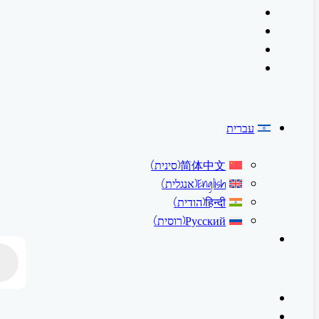
עברית
简体中文
(
סינית
)
English
(
אנגלית
)
हिन्दी
(
הודית
)
Русский
(
רוסית
)
ducts
earch