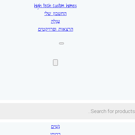
high tech custom homes
החשבון שלי
עֲגָלָה
הרצאות ופרויקטים
Pro
s
נָשִׁים
רבותי