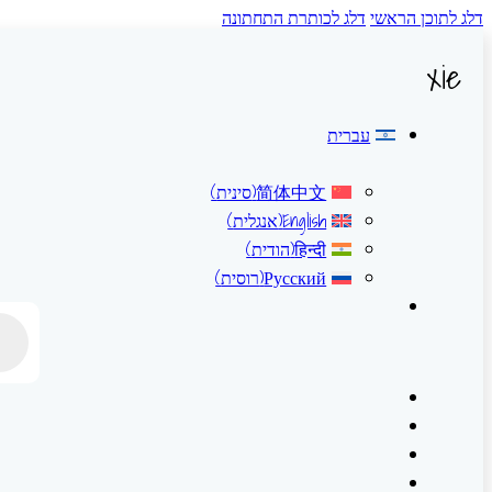
דלג לתוכן הראשי
דלג לכותרת התחתונה
xie
עברית
简体中文
(
סינית
)
English
(
אנגלית
)
हिन्दी
(
הודית
)
Русский
(
רוסית
)
ducts
earch