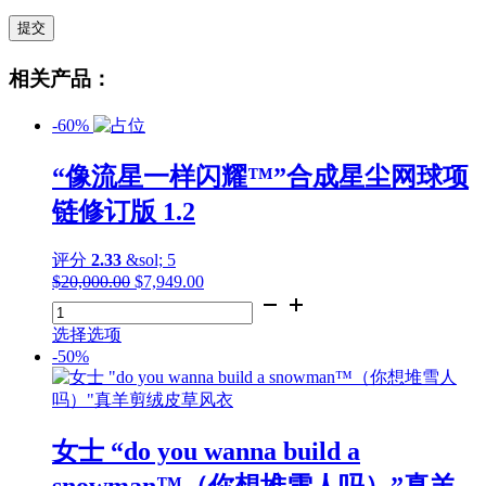
相关产品：
-60%
“像流星一样闪耀™”合成星尘网球项
链修订版 1.2
评分
2.33
&sol; 5
$
20,000.00
原
$
7,949.00
当
"像
价
前
流
为：
价
选择选项
星
$20,000.00。
格
-50%
一
为：
样
$7,949.00。
闪
耀
女士 “do you wanna build a
™"合
成