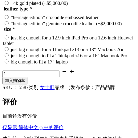
14k gold plated
(+
$
5,000.00
)
leather type
*
“heritage edition” crocodile embossed leather
“heritage edition” genuine crocodile leather
(+
$
2,000.00
)
size
*
just big enough for a 12.9 inch iPad Pro or a 12.6 inch Huawei
tablet
just big enough for a Thinkpad z13 or a 13″ Macbook Air
just big enough to fit a Thinkpad z16 or a 16″ Macbook Pro
big enough to fit a 17″ laptop
轻
型
加入购物车
鳄
SKU：
5587
类别
女士们
品牌
（发布条款：产品品牌
鱼
压
评价
纹
皮
革
目前还没有评价
手
仅显示 简体中文 () 中的评价
提
包