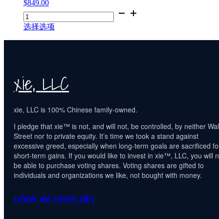
$
849.00
垫
风
"传
笔
衣
承
记
数
选择选项
版
本
量
™"鳄
电
鱼
脑
皮
背
钱
xie, LLC
包，
包
采
数
用
量
轻
xie, LLC is 100% Chinese family-owned.
质
I pledge that xie™ is not, and will not, be controlled, by neither Wal
迪
Street nor to private equity. It’s time we took a stand against
尼
excessive greed, especially when long-term goals are sacrificed fo
玛
short-term gains. If you would like to invest in xie™, LLC, you will n
材
be able to purchase voting shares. Voting shares are gifted to
料
individuals and organizations we like, not bought with money.
数
量
refunds and returns policy