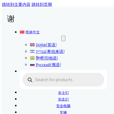
跳转到主要内容
跳转到页脚
谢
简体中文
English
(
英语
)
עברית
(
希伯来语
)
हिन्दी
(
印地语
)
Русский
(
俄语
)
Products
search
女士们
先生们
安全电脑
车辆