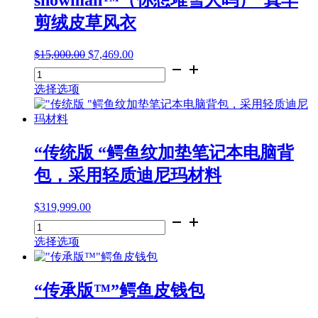
snowman™（你想堆雪人吗）”真羊
星
剪绒皮草风衣
尘
网
$
15,000.00
原
$
7,469.00
当
球
女
价
前
项
士
为：
价
链
选择选项
"do
$15,000.00。
格
修
you
为：
订
wanna
$7,469.00。
版
build
1.2
a
“传统版 “鳄鱼纹加垫笔记本电脑背
数
snowman™（你
包，采用轻质迪尼玛材料
量
想
堆
雪
$
319,999.00
"传
人
统
吗）"真
选择选项
版
羊
"鳄
剪
鱼
绒
“传承版™”鳄鱼皮钱包
纹
皮
加
草