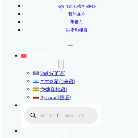
high tech custom homes
我的账户
手推车
讲座和项目
简体中文
English
(
英语
)
עברית
(
希伯来语
)
हिन्दी
(
印地语
)
Русский
(
俄语
)
Products
search
女士们