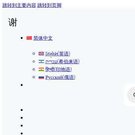
跳转到主要内容
跳转到页脚
谢
简体中文
English
(
英语
)
עברית
(
希伯来语
)
हिन्दी
(
印地语
)
Русский
(
俄语
)
Prod
sear