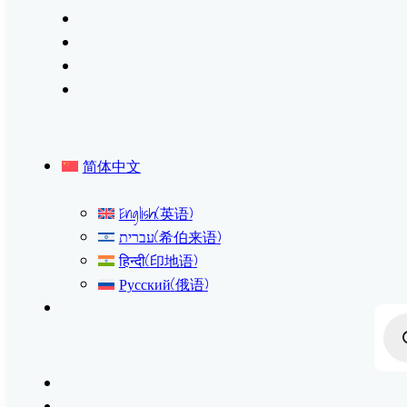
简体中文
English
(
英语
)
עברית
(
希伯来语
)
हिन्दी
(
印地语
)
Русский
(
俄语
)
Prod
sear