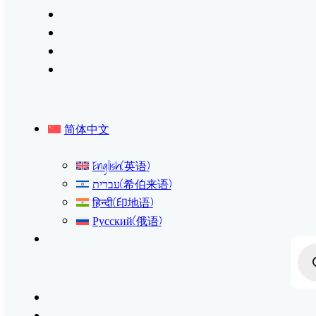
简体中文
English
(
英语
)
עברית
(
希伯来语
)
हिन्दी
(
印地语
)
Русский
(
俄语
)
Prod
sear