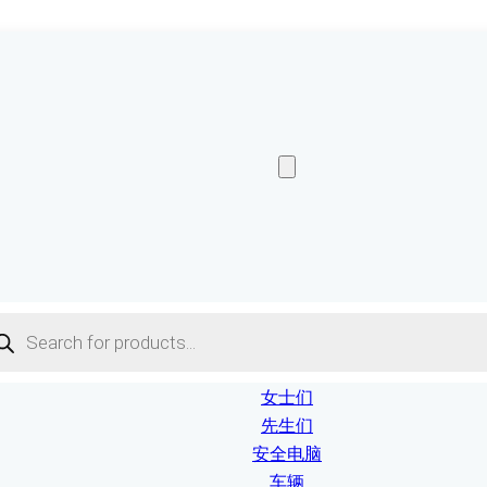
ucts
ch
女士们
先生们
安全电脑
车辆