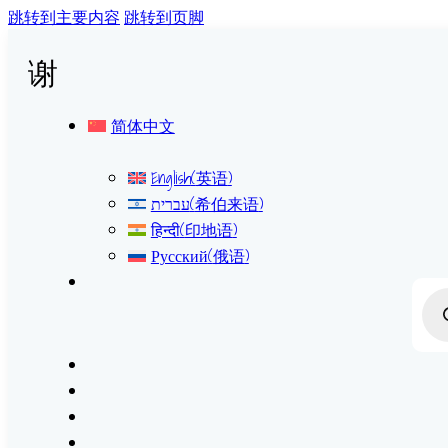
跳转到主要内容
跳转到页脚
谢
简体中文
English
(
英语
)
עברית
(
希伯来语
)
हिन्दी
(
印地语
)
Русский
(
俄语
)
Prod
sear